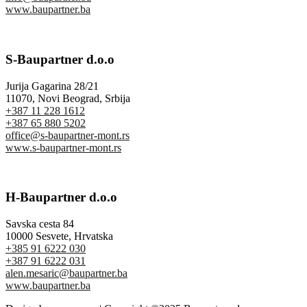
www.baupartner.ba
S-Baupartner d.o.o
Jurija Gagarina 28/21
11070, Novi Beograd, Srbija
+387 11 228 1612
+387 65 880 5202
office@s-baupartner-mont.rs
www.s-baupartner-mont.rs
H-Baupartner d.o.o
Savska cesta 84
10000 Sesvete, Hrvatska
+385 91 6222 030
+387 91 6222 031
alen.mesaric@baupartner.ba
www.baupartner.ba