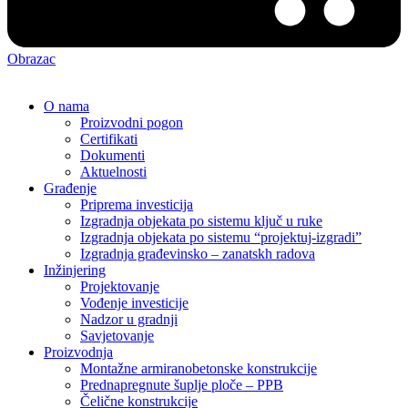
Obrazac
O nama
Proizvodni pogon
Certifikati
Dokumenti
Aktuelnosti
Građenje
Priprema investicija
Izgradnja objekata po sistemu ključ u ruke
Izgradnja objekata po sistemu “projektuj-izgradi”
Izgradnja građevinsko – zanatskh radova
Inžinjering
Projektovanje
Vođenje investicije
Nadzor u gradnji
Savjetovanje
Proizvodnja
Montažne armiranobetonske konstrukcije
Prednapregnute šuplje ploče – PPB
Čelične konstrukcije