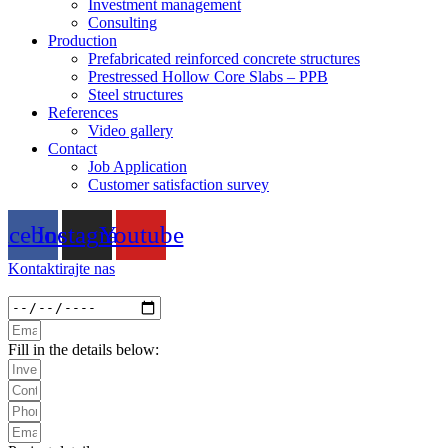
Investment management
Consulting
Production
Prefabricated reinforced concrete structures
Prestressed Hollow Core Slabs – PPB
Steel structures
References
Video gallery
Contact
Job Application
Customer satisfaction survey
acebook
Instagram
Youtube
Kontaktirajte nas
Fill in the details below: