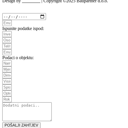
Design by
Ed-Vision
| Copyright ©2025 Baupartner d.o.o.
Ispunite podatke ispod:
Podaci o objektu:
POŠALJI ZAHTJEV