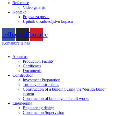
Reference
Video galerija
Kontakt
Prijava za posao
Upitnik o zadovoljstvu kupaca
acebook
Instagram
Youtube
Kontaktirajte nas
About us
Production Facility
Certificates
Documents
Construction
Investment Preparation
Turnkey constructions
Construction of a building using the “design-build”
system
Construction of building and craft works
Engineering
Engineering design
Construction Supervision